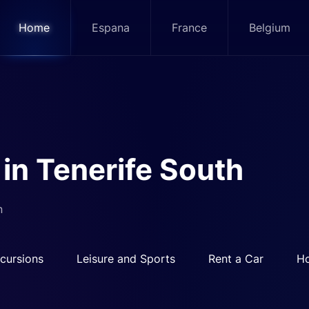
Home
Espana
France
Belgium
 in Tenerife South
n
cursions
Leisure and Sports
Rent a Car
Ho