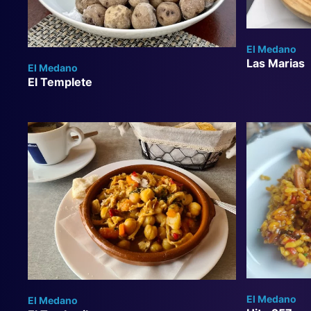
El Medano
Las Marias
El Medano
El Templete
El Medano
El Medano