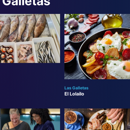
 Galletas
Las Galletas
El Lolailo