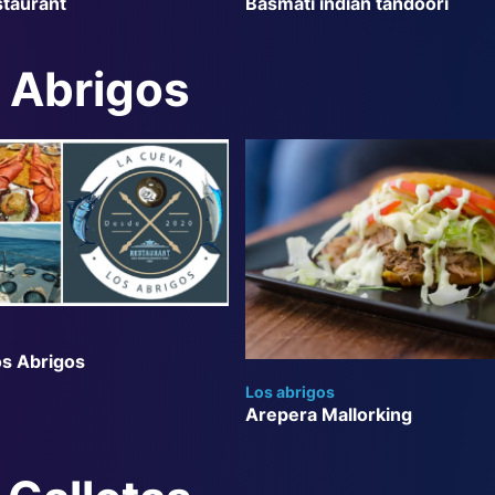
staurant
Basmati indian tandoori
s Abrigos
os Abrigos
Los abrigos
Arepera Mallorking