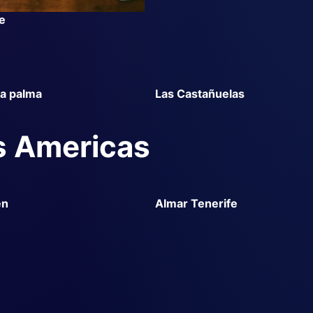
e
la palma
Las Castañuelas
s Americas
en
Almar Tenerife