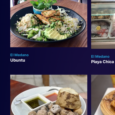
El Medano
El Medano
Ubuntu
Playa Chica