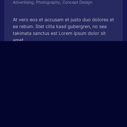
Advertising, Photography, Concept Design
At vero eos et accusam et justo duo dolores et
ea rebum. Stet clita kasd gubergren, no sea
takimata sanctus est Lorem ipsum dolor sit
amet.
See Project