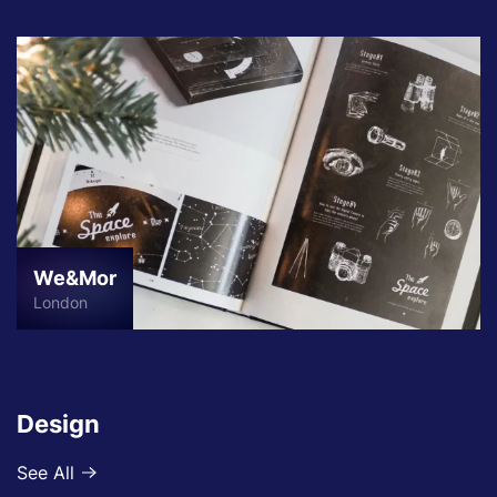
We&Mor
London
Design
See All