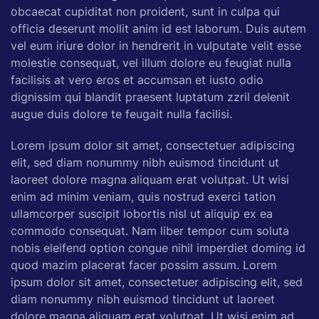
obcaecat cupiditat non proident, sunt in culpa qui
officia deserunt mollit anim id est laborum. Duis autem
vel eum iriure dolor in hendrerit in vulputate velit esse
molestie consequat, vel illum dolore eu feugiat nulla
facilisis at vero eros et accumsan et iusto odio
dignissim qui blandit praesent luptatum zzril delenit
augue duis dolore te feugait nulla facilisi.
Lorem ipsum dolor sit amet, consectetuer adipiscing
elit, sed diam nonummy nibh euismod tincidunt ut
laoreet dolore magna aliquam erat volutpat. Ut wisi
enim ad minim veniam, quis nostrud exerci tation
ullamcorper suscipit lobortis nisl ut aliquip ex ea
commodo consequat. Nam liber tempor cum soluta
nobis eleifend option congue nihil imperdiet doming id
quod mazim placerat facer possim assum. Lorem
ipsum dolor sit amet, consectetuer adipiscing elit, sed
diam nonummy nibh euismod tincidunt ut laoreet
dolore magna aliquam erat volutpat. Ut wisi enim ad